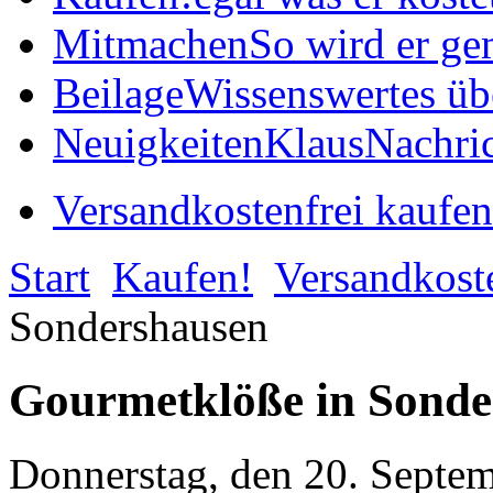
Mitmachen
So wird er ge
Beilage
Wissenswertes üb
Neuigkeiten
KlausNachric
Versandkostenfrei kaufen
Start
Kaufen!
Versandkost
Sondershausen
Gourmetklöße in Sonde
Donnerstag, den 20. Septe