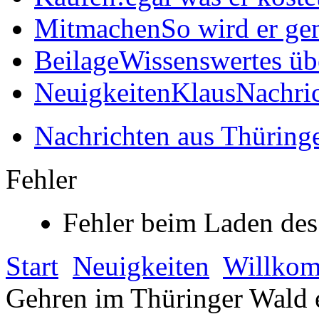
Mitmachen
So wird er ge
Beilage
Wissenswertes üb
Neuigkeiten
KlausNachric
Nachrichten aus Thüring
Fehler
Fehler beim Laden des
Start
Neuigkeiten
Willko
Gehren im Thüringer Wald e