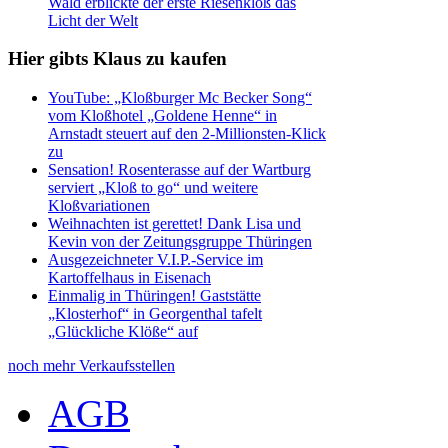
Wald erblickte der erste Riesenkloß das
Licht der Welt
Hier gibts Klaus zu kaufen
YouTube: „Kloßburger Mc Becker Song“
vom Kloßhotel „Goldene Henne“ in
Arnstadt steuert auf den 2-Millionsten-Klick
zu
Sensation! Rosenterasse auf der Wartburg
serviert „Kloß to go“ und weitere
Kloßvariationen
Weihnachten ist gerettet! Dank Lisa und
Kevin von der Zeitungsgruppe Thüringen
Ausgezeichneter V.I.P.-Service im
Kartoffelhaus in Eisenach
Einmalig in Thüringen! Gaststätte
„Klosterhof“ in Georgenthal tafelt
„Glückliche Klöße“ auf
noch mehr Verkaufsstellen
AGB