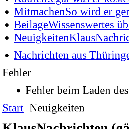
Mitmachen
So wird er ge
Beilage
Wissenswertes üb
Neuigkeiten
KlausNachric
Nachrichten aus Thüring
Fehler
Fehler beim Laden des
Start
Neuigkeiten
KlausNachrichten (gä