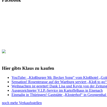
Facebook
Hier gibts Klaus zu kaufen
YouTube: „Kloßburger Mc Becker Song“ vom Kloßhotel „Golden
Sensation! Rosenterasse auf der Wartburg serviert „Kloß to go
Weihnachten ist gerettet! Dank Lisa und Kevin von der Zeitu
Ausgezeichneter V.I.P.-Service im Kartoffelhaus in Eisenach
Einmalig in Thüringen! Gaststätte „Klosterhof“ in Georgenthal 
noch mehr Verkaufsstellen