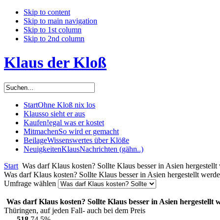
Skip to content
Skip to main navigation
Skip to 1st column
Skip to 2nd column
Klaus der Kloß
Start
Ohne Kloß nix los
Klaus
so sieht er aus
Kaufen!
egal was er kostet
Mitmachen
So wird er gemacht
Beilage
Wissenswertes über Klöße
Neuigkeiten
KlausNachrichten (gähn..)
Start
Was darf Klaus kosten? Sollte Klaus besser in Asien hergestellt
Was darf Klaus kosten? Sollte Klaus besser in Asien hergestellt werde
Umfrage wählen
Was darf Klaus kosten? Sollte Klaus besser in Asien hergestellt
Thüringen, auf jeden Fall- auch bei dem Preis
518
74.5%