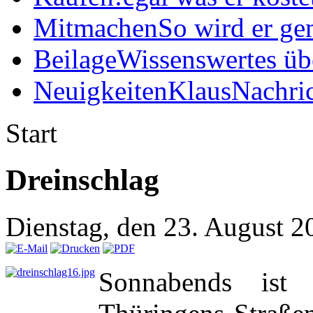
Mitmachen
So wird er ge
Beilage
Wissenswertes üb
Neuigkeiten
KlausNachric
Start
Dreinschlag
Dienstag, den 23. August 
Sonnabends ist 