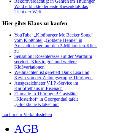
Rekordverdächtig: in Gehren im Thüringer
Wald erblickte der erste Riesenkloß das
Licht der Welt
Hier gibts Klaus zu kaufen
YouTube: „Kloßburger Mc Becker Song“
vom Kloßhotel „Goldene Henne“ in
Arnstadt steuert auf den 2-Millionsten-Klick
zu
Sensation! Rosenterasse auf der Wartburg
serviert „Kloß to go“ und weitere
Kloßvariationen
Weihnachten ist gerettet! Dank Lisa und
Kevin von der Zeitungsgruppe Thüringen
Ausgezeichneter V.I.P.-Service im
Kartoffelhaus in Eisenach
Einmalig in Thüringen! Gaststätte
„Klosterhof“ in Georgenthal tafelt
„Glückliche Klöße“ auf
noch mehr Verkaufsstellen
AGB