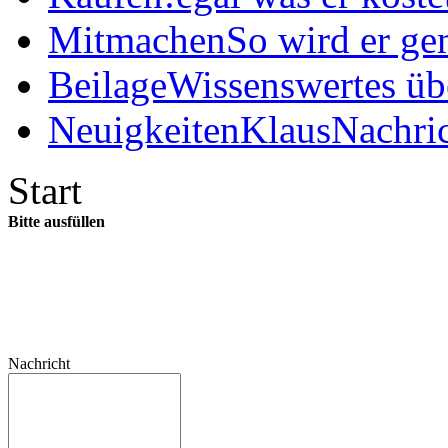
Mitmachen
So wird er ge
Beilage
Wissenswertes üb
Neuigkeiten
KlausNachric
Start
Bitte ausfüllen
Nachricht